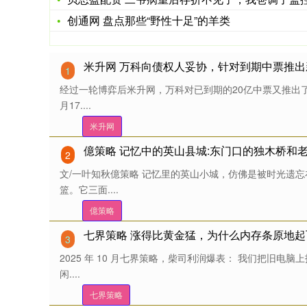
创通网 盘点那些“野性十足”的羊类
米升网 万科向债权人妥协，针对到期中票推
1
经过一轮博弈后米升网，万科对已到期的20亿中票又推出了
月17....
米升网
億策略 记忆中的英山县城:东门口的独木桥和
2
文/一叶知秋億策略 记忆里的英山小城，仿佛是被时光遗
篮。它三面....
億策略
七界策略 涨得比黄金猛，为什么内存条原地起
3
2025 年 10 月七界策略，柴司利润爆表： 我们把旧电
闲....
七界策略