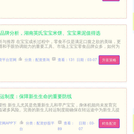
食品牌分析，湖南英氏宝宝米饼、宝宝果泥值得选
创业板指
3515.56
析与推荐 在宝宝成长过程中，零食不仅是满足口腹之欲的美味，更
%
-19.58
-0.55%
嚼和手眼协调能力的重要工具。市场上宝宝零食品牌众多，如何为
资平台官网
分类：配资查询
查看：131
日期：03-07
升富策略
转运制度：保障新生生命的重要防线
要性 新生儿尤其是危重新生儿和早产宝宝，身体机能尚未发育完
临诸多风险。完善的新生儿转运制度能确保在转运途中为新生儿提
网APP下
分类：配资炒股平
查看：
日期：03-
鳄鱼配资
台
89
07