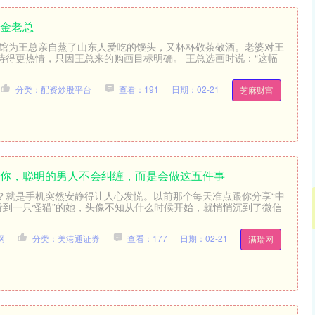
存金老总
术馆为王总亲自蒸了山东人爱吃的馒头，又杯杯敬茶敬酒。老婆对王
待得更热情，只因王总来的购画目标明确。 王总选画时说：“这幅
分类：配资炒股平台
查看：191
日期：02-21
芝麻财富
系你，聪明的男人不会纠缠，而是会做这五件事
？就是手机突然安静得让人心发慌。以前那个每天准点跟你分享“中
上看到一只怪猫”的她，头像不知从什么时候开始，就悄悄沉到了微信
网
分类：美港通证券
查看：177
日期：02-21
满瑞网