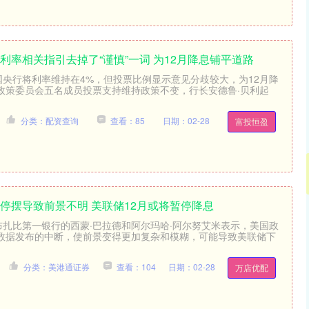
利率相关指引去掉了“谨慎”一词 为12月降息铺平道路
国央行将利率维持在4%，但投票比例显示意见分歧较大，为12月降
政策委员会五名成员投票支持维持政策不变，行长安德鲁·贝利起
分类：配资查询
查看：85
日期：02-28
富投恒盈
府停摆导致前景不明 美联储12月或将暂停降息
布扎比第一银行的西蒙·巴拉德和阿尔玛哈·阿尔努艾米表示，美国政
数据发布的中断，使前景变得更加复杂和模糊，可能导致美联储下
分类：美港通证券
查看：104
日期：02-28
万店优配