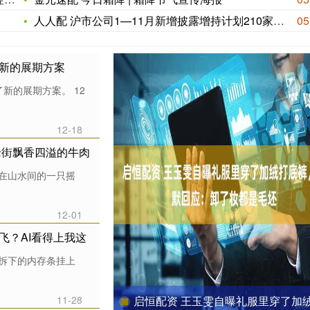
人人配 沪市公司1—11月新增披露增持计划210家次 拟增持
05
出新的展期方案
新的展期方案。 12
12-18
老街飘香四溢的牛肉
忘在山水间的一只摇
12-01
飞？AI看得上我这
脑上拆下的内存条挂上
11-28
启恒配资 王玉雯自曝礼服里穿了加绒打底裤，幽默回应：卸了妆都是毛