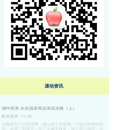
滚动资讯
米升网 万科向债权人妥协，针对到期中票推出新的展
期方案
美港通证券
12-18