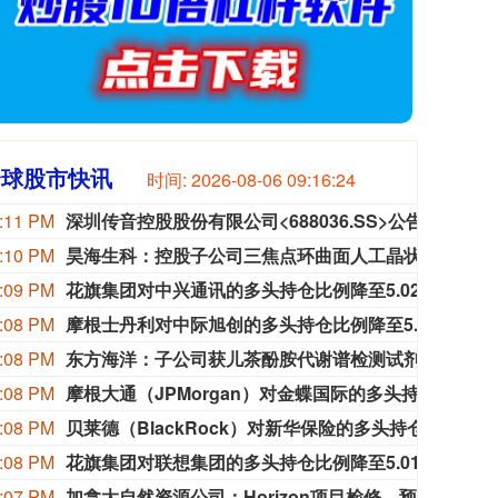
全球股市快讯
时间:
2026-08-06 09:16:25
:11 PM
深圳传音控股股份有限公司<688036.SS>公告称，已向中国证券监管机构提交香港上市申请。。
深圳传
:10 PM
昊海生科：控股子公司三焦点环曲面人工晶状体获注册证
昊海
:09 PM
花旗集团对中兴通讯的多头持仓比例降至5.02%
据香港
:08 PM
摩根士丹利对中际旭创的多头持仓比例降至5.92%
据香港
:08 PM
东方海洋：子公司获儿茶酚胺代谢谱检测试剂盒医疗器械注册证
东方
:08 PM
摩根大通（JPMorgan）对金蝶国际的多头持仓比例降至8.23%
据香港
:08 PM
贝莱德（BlackRock）对新华保险的多头持仓比例降至5.98%
据香港
:08 PM
花旗集团对联想集团的多头持仓比例降至5.01%
据香港
:07 PM
加拿大自然资源公司：Horizon项目检修，预计将使年均产量减少约29000桶/日。
加拿大