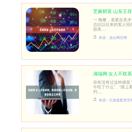
芝麻财富 山东王
一 晚餐，老婆在美
总比以往来的客人招
很美....
来源：鼎合网官网
满瑞网 女人不联
你有没有过这种感觉
午吃了什么”、“路
列....
来源：亿操盘配资官