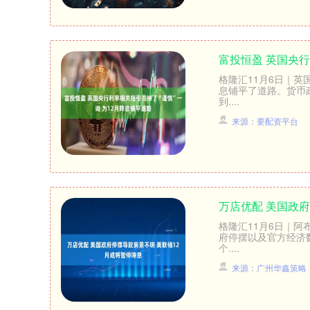
富投恒盈 英国央行
格隆汇11月6日｜英
息铺平了道路。货币
到....
来源：要配资平台
万店优配 美国政
格隆汇11月6日｜阿
府停摆以及官方经济
个....
来源：广州华鑫策略