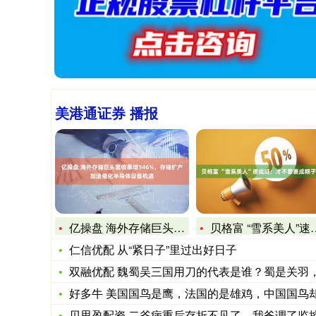
美港通证券 播报
亿操盘 海外存储巨头营收暴增346%，存储扩产加速催化半导体
贝格富 “雪系美人”速成班：才不要裹成粽子呢！
仁信优配 从“紧日子”里过出好日子
双融优配 魏蜀吴三国用刀的代表是谁？蜀是关羽，吴是孙坚，魏
好多牛 美国国鸟是鹰，法国的是雄鸡，中国国鸟却鲜有人知，是
贝思盈配资 二爷病重后存折不见了，我爸调了监控沉默不语，老