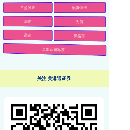
常盈股票
配资快线
深陷
为何
高速
贝格富
全部话题标签
关注 美港通证券