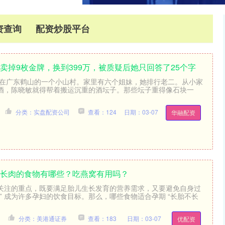
资查询
配资炒股平台
卖掉9枚金牌，换到399万，被质疑后她只回答了25个字
出生在广东鹤山的一个小山村。家里有六个姐妹，她排行老二。从小家
酒，陈晓敏就得帮着搬运沉重的酒坛子。那些坛子重得像石块一
分类：实盘配资公司
查看：124
日期：03-07
华融配资
不长肉的食物有哪些？吃燕窝有用吗？
关注的重点，既要满足胎儿生长发育的营养需求，又要避免自身过
” 成为许多孕妇的饮食目标。那么，哪些食物适合孕期 “长胎不长
分类：美港通证券
查看：183
日期：03-07
优配资