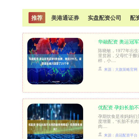
推荐
美港通证券
实盘配资公司
配
华融配资 奥运冠军
陈晓敏，1977年
里贫困，父母忙于酿
样，小....
来源：大旗策略官网
优配资 孕妇长胎
孕期饮食是准妈妈们
度增重，“长胎不长肉
肉....
来源：鼎冠配资平台