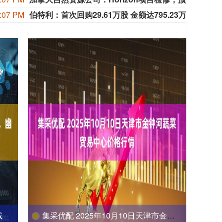
:07 PM
伯特利：首次回购29.61万股 金额达795.23万元
伯特利
坯
集采优配 2025年10月10日天津市金钟河蔬菜贸易中心价格行情