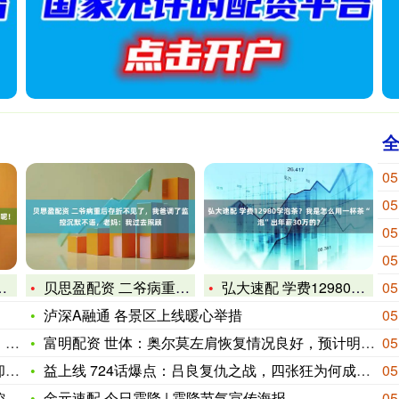
05
05
05
05
贝思盈配资 二爷病重后存折不见了，我爸调了监控沉默不语，老妈
弘大速配 学费12980学泡茶？我是怎么用一杯茶“泡”出年薪
05
泸深A融通 各景区上线暖心举措
05
国
富明配资 世体：奥尔莫左肩恢复情况良好，预计明年1月4日加泰
05
什
益上线 724话爆点：吕良复仇之战，四张狂为何成其帮手？
05
妈
金元速配 今日霜降 | 霜降节气宣传海报
05