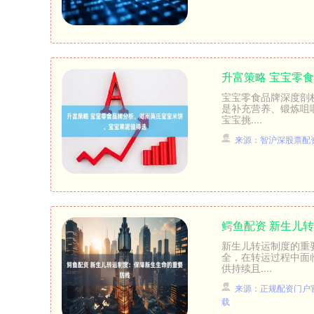
升富策略 宝宝零
北证50
1122.88
宝宝零食品牌深度剖
85
-0.15%
3.42
0.30
是补充营养、锻炼咀
宝宝挑....
来源：智沪深股票配
鳄鱼配资 新生儿
新生儿转运制度的重
全，在转运过程中面
供持续且....
来源：正规配资门户官
载