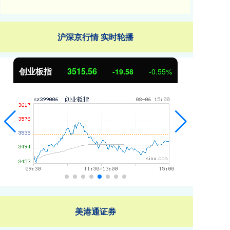
沪深京行情 实时轮播
基金指数
7229.80
国
-1.63
-0.02%
美港通证券